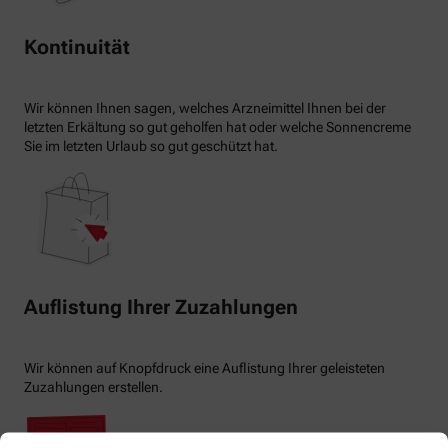
Kontinuität
Wir können Ihnen sagen, welches Arzneimittel Ihnen bei der
letzten Erkältung so gut geholfen hat oder welche Sonnencreme
Sie im letzten Urlaub so gut geschützt hat.
Auflistung Ihrer Zuzahlungen
Wir können auf Knopfdruck eine Auflistung Ihrer geleisteten
Zuzahlungen erstellen.