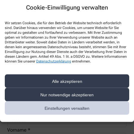
Cookie-Einwilligung verwalten
Wir setzen Cookies, die für den Betrieb der Website technisch erforderlich
sind. Darüber hinaus verwenden wir Cookies, um unsere Website für Sie
Nachweis Ihrer Befreiung
optimal zu gestalten und fortlaufend zu verbessern. Mit Ihrer Zustimmung
geben wir Informationen zu Ihrer Verwendung unserer Website auch an
Drittanbieter weiter. Soweit dabei Daten in Ländern verarbeitet werden, in
denen kein angemessenes Datenschutzniveau besteht, stimmen Sie mit Ihrer
Wenn Sie einen Ausweis über die Befreiung der gesetzlichen
Einwilligung zur Nutzung dieser Dienste auch der Verarbeitung Ihrer Daten in
Zuzahlung haben, können wir diese Info speichern und Sie
diesen Ländern gem. Artikel 49 Abs. 1 lit. a DSGVO zu. Weitere Informationen
müssen Ihren Ausweis nicht immer vorzeigen.
können Sie unserer
Datenschutzerklärung
entnehmen.
Kundenkarte beantragen
Alle akzeptieren
Nur notwendige akzeptieren
Jetzt schnell und einfach online beantragen und beim nächsten
Besuch bei uns in der Apotheke abholen.
Einstellungen verwalten
Anrede
Vorname *