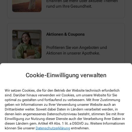
Erfahren Sie mehr über aktuelle Themen
rund um Ihre Gesundheit.
Aktionen & Coupons
Profitieren Sie von Angeboten und
Aktionen in unserer Apotheke.
Cookie-Einwilligung verwalten
Wir setzen Cookies, die für den Betrieb der Website technisch erforderlich
sind. Darüber hinaus verwenden wir Cookies, um unsere Website für Sie
optimal zu gestalten und fortlaufend zu verbessern. Mit Ihrer Zustimmung
Melden Sie sich hier an und sichern Sie sich
geben wir Informationen zu Ihrer Verwendung unserer Website auch an
Ihren 10% Gutschein* für unsere Apotheke
Drittanbieter weiter. Soweit dabei Daten in Ländern verarbeitet werden, in
denen kein angemessenes Datenschutzniveau besteht, stimmen Sie mit Ihrer
Einwilligung zur Nutzung dieser Dienste auch der Verarbeitung Ihrer Daten in
diesen Ländern gem. Artikel 49 Abs. 1 lit. a DSGVO zu. Weitere Informationen
können Sie unserer
Datenschutzerklärung
entnehmen.